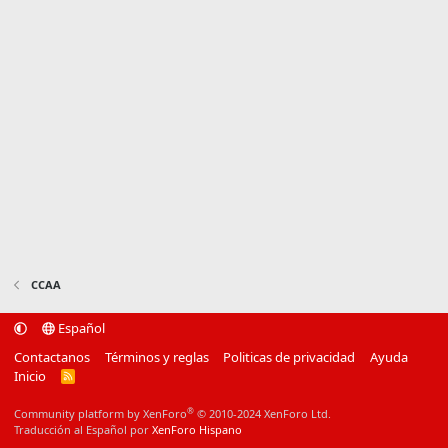
CCAA
Español
Contactanos
Términos y reglas
Politicas de privacidad
Ayuda
Inicio
R
S
S
®
Community platform by XenForo
© 2010-2024 XenForo Ltd.
Traducción al Español por
XenForo Hispano