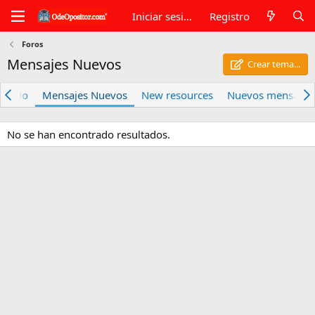
Iniciar sesión
Registro
Foros
Mensajes Nuevos
Crear tema...
tacado
Mensajes Nuevos
New resources
Nuevos mensajes d
No se han encontrado resultados.