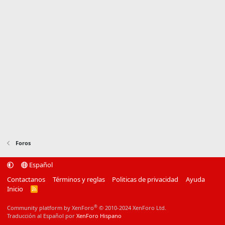
Foros
Español
Contactanos
Términos y reglas
Politicas de privacidad
Ayuda
Inicio
R
S
S
®
Community platform by XenForo
© 2010-2024 XenForo Ltd.
Traducción al Español por
XenForo Hispano