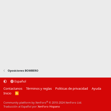
Oposiciones BOMBERO
Español
Contactanos
Términos y reglas
Politicas de privacidad
Ayuda
Inicio
R
S
S
®
Community platform by XenForo
© 2010-2024 XenForo Ltd.
Traducción al Español por
XenForo Hispano