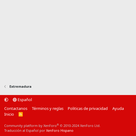
Extremadura
Español
Contactanos
Términos y reglas
Politicas de privacidad
Ayuda
Inicio
R
S
S
®
Community platform by XenForo
© 2010-2024 XenForo Ltd.
Traducción al Español por
XenForo Hispano