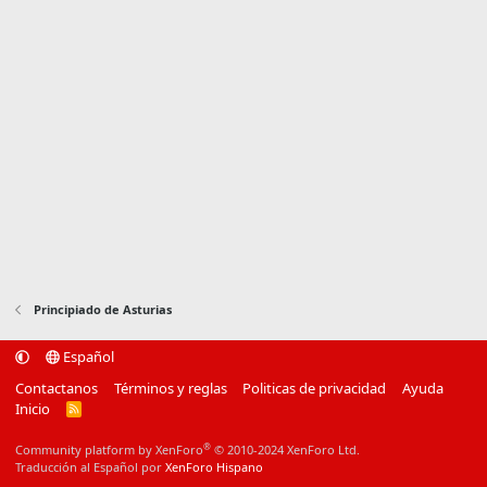
Principiado de Asturias
Español
Contactanos
Términos y reglas
Politicas de privacidad
Ayuda
Inicio
R
S
S
®
Community platform by XenForo
© 2010-2024 XenForo Ltd.
Traducción al Español por
XenForo Hispano