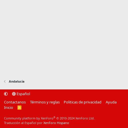
Andalucía
Español
Contactanos
Términos y reglas
Politicas de privacidad
Ayuda
Inicio
R
S
S
®
Community platform by XenForo
© 2010-2024 XenForo Ltd.
Traducción al Español por
XenForo Hispano