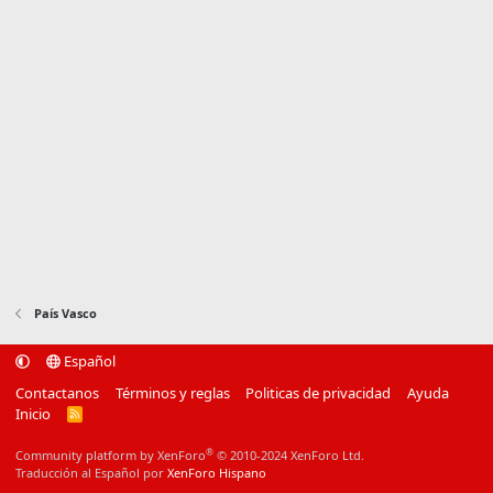
País Vasco
Español
Contactanos
Términos y reglas
Politicas de privacidad
Ayuda
Inicio
R
S
S
®
Community platform by XenForo
© 2010-2024 XenForo Ltd.
Traducción al Español por
XenForo Hispano