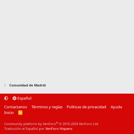
Comunidad de Madrid
Español
Contactanos
Términos y reglas
Politicas de privacidad
Ayuda
Inicio
R
S
S
®
Community platform by XenForo
© 2010-2024 XenForo Ltd.
Traducción al Español por
XenForo Hispano