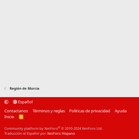
Región de Murcia
Español
Contactanos
Términos y reglas
Politicas de privacidad
Ayuda
Inicio
R
S
S
®
Community platform by XenForo
© 2010-2024 XenForo Ltd.
Traducción al Español por
XenForo Hispano