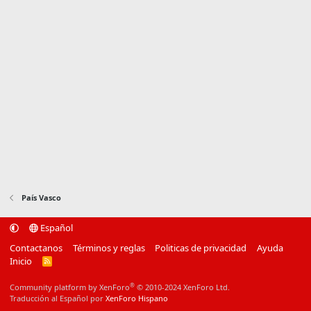
País Vasco
Español
Contactanos
Términos y reglas
Politicas de privacidad
Ayuda
Inicio
R
S
S
®
Community platform by XenForo
© 2010-2024 XenForo Ltd.
Traducción al Español por
XenForo Hispano