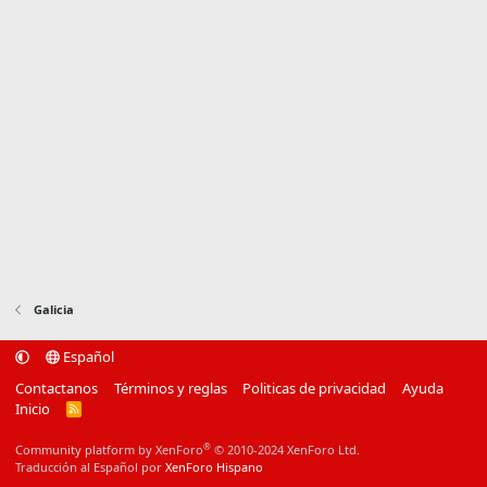
Galicia
Español
Contactanos
Términos y reglas
Politicas de privacidad
Ayuda
Inicio
R
S
S
®
Community platform by XenForo
© 2010-2024 XenForo Ltd.
Traducción al Español por
XenForo Hispano