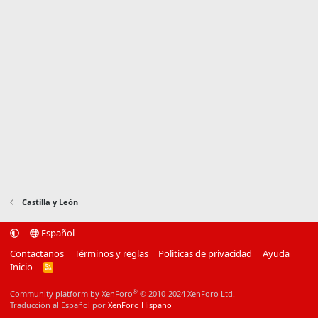
Castilla y León
Español
Contactanos
Términos y reglas
Politicas de privacidad
Ayuda
Inicio
R
S
S
®
Community platform by XenForo
© 2010-2024 XenForo Ltd.
Traducción al Español por
XenForo Hispano