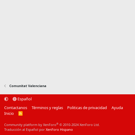
Comunitat Valenciana
Español
Contactanos
Términos y reglas
Politicas de privacidad
Ayuda
Inicio
R
S
S
®
Community platform by XenForo
© 2010-2024 XenForo Ltd.
Traducción al Español por
XenForo Hispano