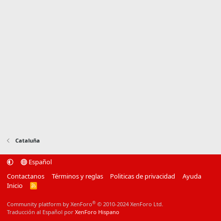
Cataluña
Español
Contactanos
Términos y reglas
Politicas de privacidad
Ayuda
Inicio
R
S
S
®
Community platform by XenForo
© 2010-2024 XenForo Ltd.
Traducción al Español por
XenForo Hispano