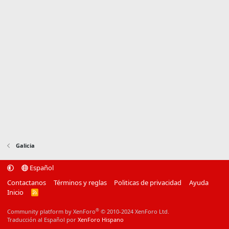
Galicia
Español
Contactanos
Términos y reglas
Politicas de privacidad
Ayuda
Inicio
R
S
S
®
Community platform by XenForo
© 2010-2024 XenForo Ltd.
Traducción al Español por
XenForo Hispano