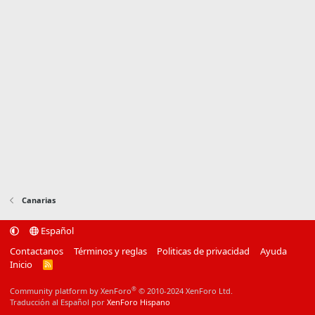
Canarias
Español
Contactanos
Términos y reglas
Politicas de privacidad
Ayuda
Inicio
R
S
S
®
Community platform by XenForo
© 2010-2024 XenForo Ltd.
Traducción al Español por
XenForo Hispano