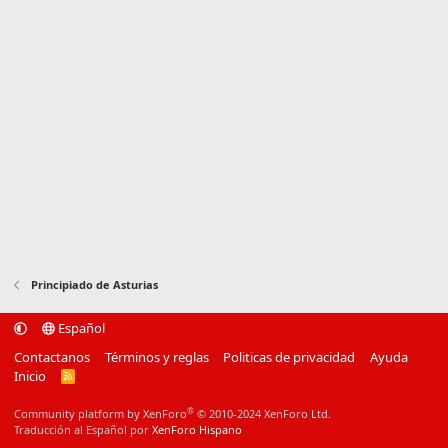
Principiado de Asturias
Español
Contactanos
Términos y reglas
Politicas de privacidad
Ayuda
Inicio
R
S
S
®
Community platform by XenForo
© 2010-2024 XenForo Ltd.
Traducción al Español por
XenForo Hispano