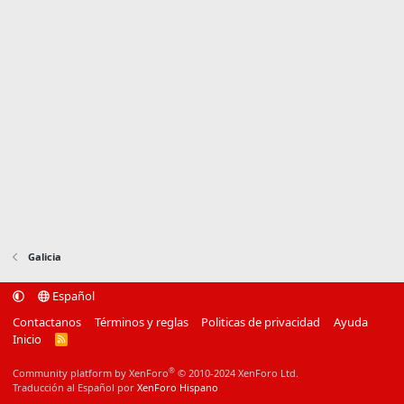
Galicia
Español
Contactanos
Términos y reglas
Politicas de privacidad
Ayuda
Inicio
R
S
S
®
Community platform by XenForo
© 2010-2024 XenForo Ltd.
Traducción al Español por
XenForo Hispano