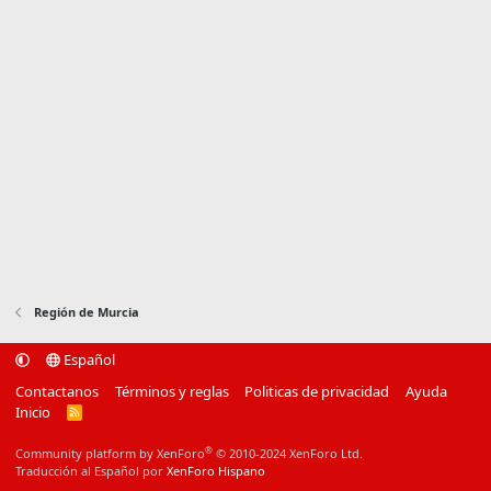
Región de Murcia
Español
Contactanos
Términos y reglas
Politicas de privacidad
Ayuda
Inicio
R
S
S
®
Community platform by XenForo
© 2010-2024 XenForo Ltd.
Traducción al Español por
XenForo Hispano