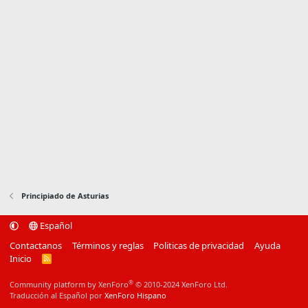
Principiado de Asturias
Español
Contactanos
Términos y reglas
Politicas de privacidad
Ayuda
Inicio
R
S
S
®
Community platform by XenForo
© 2010-2024 XenForo Ltd.
Traducción al Español por
XenForo Hispano