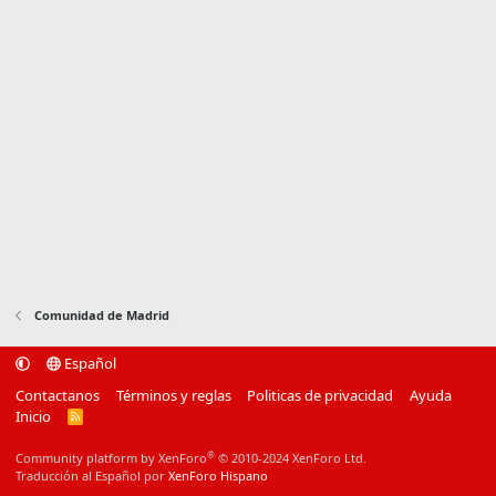
Comunidad de Madrid
Español
Contactanos
Términos y reglas
Politicas de privacidad
Ayuda
Inicio
R
S
S
®
Community platform by XenForo
© 2010-2024 XenForo Ltd.
Traducción al Español por
XenForo Hispano