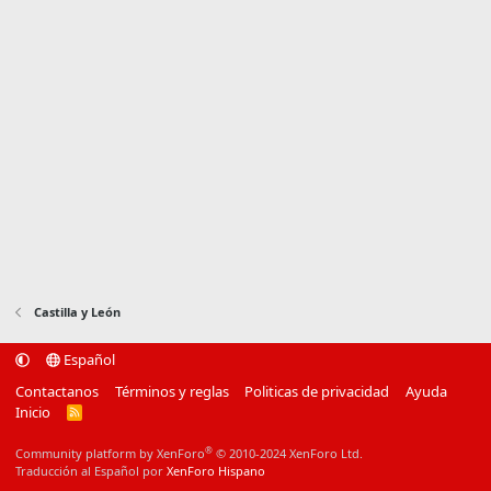
Castilla y León
Español
Contactanos
Términos y reglas
Politicas de privacidad
Ayuda
Inicio
R
S
S
®
Community platform by XenForo
© 2010-2024 XenForo Ltd.
Traducción al Español por
XenForo Hispano