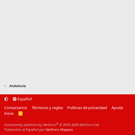
Andalucía
Español
Contactanos
Términos y reglas
Politicas de privacidad
Ayuda
Inicio
R
S
S
®
Community platform by XenForo
© 2010-2024 XenForo Ltd.
Traducción al Español por
XenForo Hispano