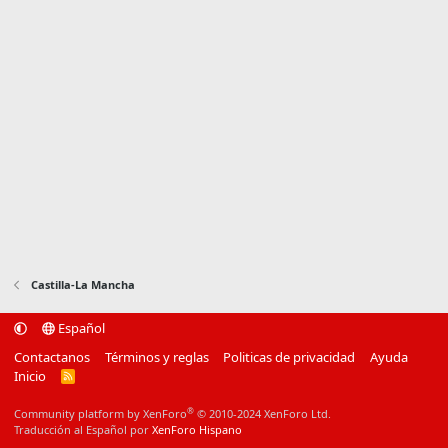
Castilla-La Mancha
Español
Contactanos
Términos y reglas
Politicas de privacidad
Ayuda
Inicio
R
S
S
®
Community platform by XenForo
© 2010-2024 XenForo Ltd.
Traducción al Español por
XenForo Hispano