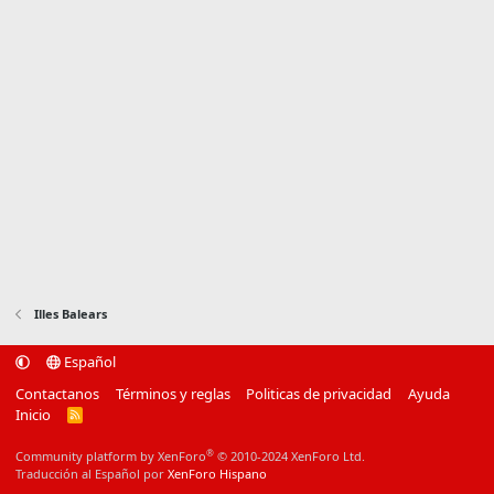
Illes Balears
Español
Contactanos
Términos y reglas
Politicas de privacidad
Ayuda
Inicio
R
S
S
®
Community platform by XenForo
© 2010-2024 XenForo Ltd.
Traducción al Español por
XenForo Hispano