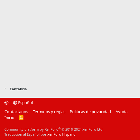
Cantabria
Español
Contactanos
Términos y reglas
Politicas de privacidad
Ayuda
Inicio
R
S
S
®
Community platform by XenForo
© 2010-2024 XenForo Ltd.
Traducción al Español por
XenForo Hispano