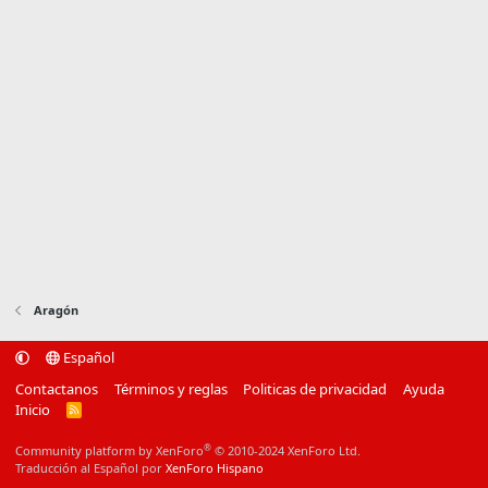
Aragón
Español
Contactanos
Términos y reglas
Politicas de privacidad
Ayuda
Inicio
R
S
S
®
Community platform by XenForo
© 2010-2024 XenForo Ltd.
Traducción al Español por
XenForo Hispano