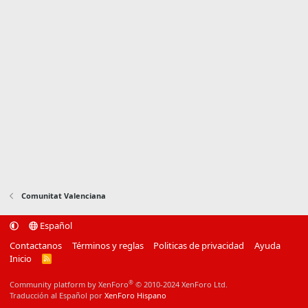
Comunitat Valenciana
Español
Contactanos
Términos y reglas
Politicas de privacidad
Ayuda
Inicio
R
S
S
®
Community platform by XenForo
© 2010-2024 XenForo Ltd.
Traducción al Español por
XenForo Hispano