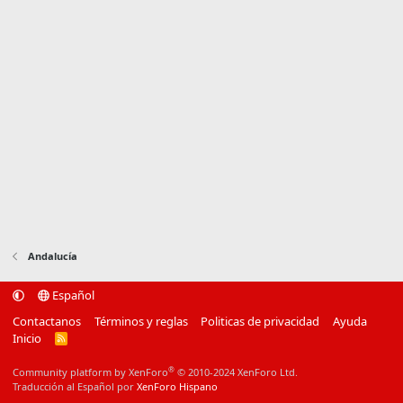
Andalucía
Español
Contactanos
Términos y reglas
Politicas de privacidad
Ayuda
Inicio
R
S
S
®
Community platform by XenForo
© 2010-2024 XenForo Ltd.
Traducción al Español por
XenForo Hispano