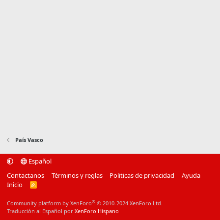
País Vasco
Español
Contactanos
Términos y reglas
Politicas de privacidad
Ayuda
Inicio
R
S
S
®
Community platform by XenForo
© 2010-2024 XenForo Ltd.
Traducción al Español por
XenForo Hispano