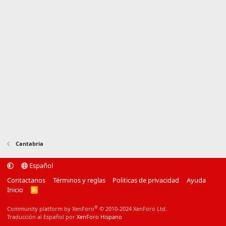
Cantabria
Español
Contactanos
Términos y reglas
Politicas de privacidad
Ayuda
Inicio
R
S
S
®
Community platform by XenForo
© 2010-2024 XenForo Ltd.
Traducción al Español por
XenForo Hispano