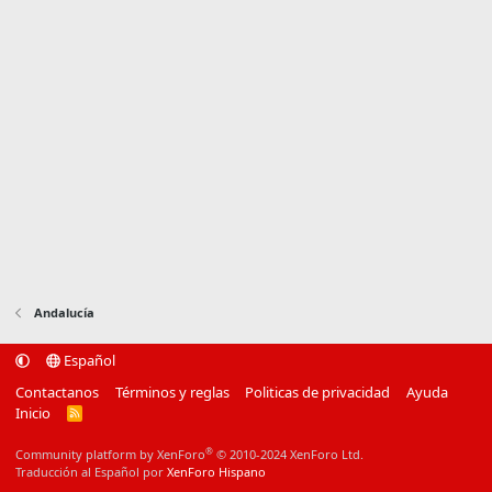
Andalucía
Español
Contactanos
Términos y reglas
Politicas de privacidad
Ayuda
Inicio
R
S
S
®
Community platform by XenForo
© 2010-2024 XenForo Ltd.
Traducción al Español por
XenForo Hispano