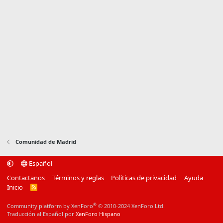
Comunidad de Madrid
Español
Contactanos
Términos y reglas
Politicas de privacidad
Ayuda
Inicio
R
S
S
®
Community platform by XenForo
© 2010-2024 XenForo Ltd.
Traducción al Español por
XenForo Hispano