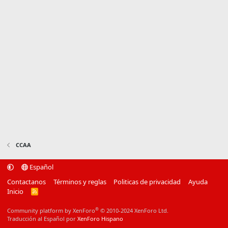
CCAA
Español
Contactanos
Términos y reglas
Politicas de privacidad
Ayuda
Inicio
R
S
S
®
Community platform by XenForo
© 2010-2024 XenForo Ltd.
Traducción al Español por
XenForo Hispano