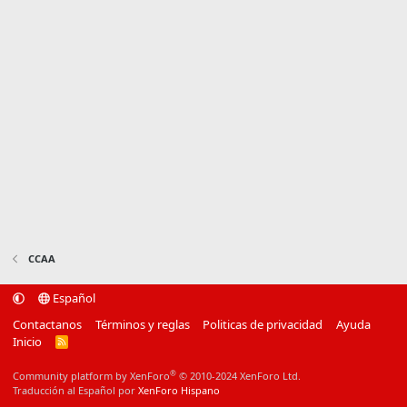
CCAA
Español
Contactanos
Términos y reglas
Politicas de privacidad
Ayuda
Inicio
R
S
S
®
Community platform by XenForo
© 2010-2024 XenForo Ltd.
Traducción al Español por
XenForo Hispano