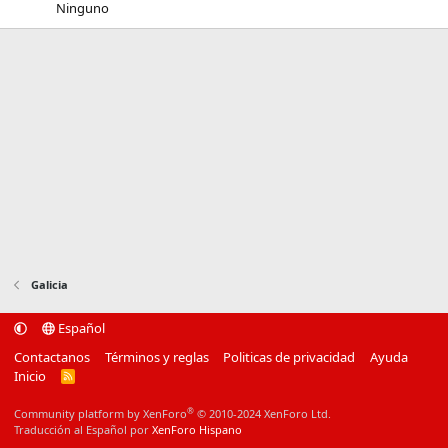
Ninguno
Galicia
Español
Contactanos
Términos y reglas
Politicas de privacidad
Ayuda
Inicio
R
S
S
®
Community platform by XenForo
© 2010-2024 XenForo Ltd.
Traducción al Español por
XenForo Hispano