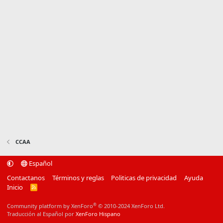
CCAA
Español
Contactanos
Términos y reglas
Politicas de privacidad
Ayuda
Inicio
R
S
S
®
Community platform by XenForo
© 2010-2024 XenForo Ltd.
Traducción al Español por
XenForo Hispano