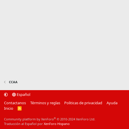
CCAA
Español
Contactanos
Términos y reglas
Politicas de privacidad
Ayuda
Inicio
R
S
S
®
Community platform by XenForo
© 2010-2024 XenForo Ltd.
Traducción al Español por
XenForo Hispano