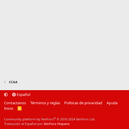
CCAA
Español
Contactanos
Términos y reglas
Politicas de privacidad
Ayuda
Inicio
R
S
S
®
Community platform by XenForo
© 2010-2024 XenForo Ltd.
Traducción al Español por
XenForo Hispano