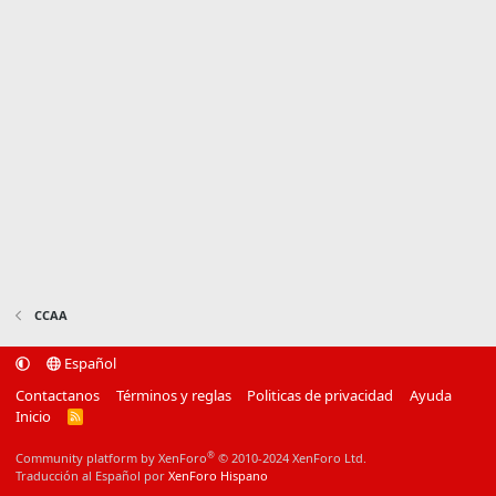
CCAA
Español
Contactanos
Términos y reglas
Politicas de privacidad
Ayuda
Inicio
R
S
S
®
Community platform by XenForo
© 2010-2024 XenForo Ltd.
Traducción al Español por
XenForo Hispano