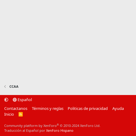
CCAA
Español
Contactanos
Términos y reglas
Politicas de privacidad
Ayuda
Inicio
R
S
S
®
Community platform by XenForo
© 2010-2024 XenForo Ltd.
Traducción al Español por
XenForo Hispano