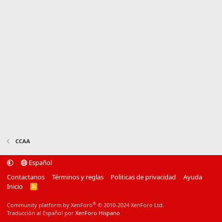
CCAA
Español
Contactanos
Términos y reglas
Politicas de privacidad
Ayuda
Inicio
R
S
S
®
Community platform by XenForo
© 2010-2024 XenForo Ltd.
Traducción al Español por
XenForo Hispano