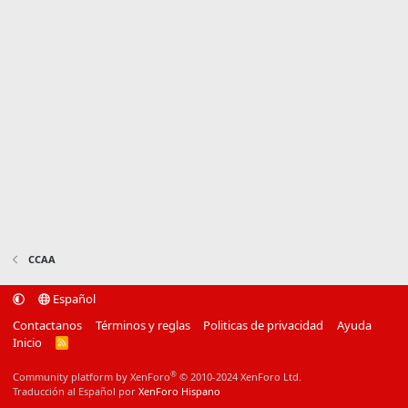
CCAA
Español
Contactanos
Términos y reglas
Politicas de privacidad
Ayuda
Inicio
R
S
S
®
Community platform by XenForo
© 2010-2024 XenForo Ltd.
Traducción al Español por
XenForo Hispano