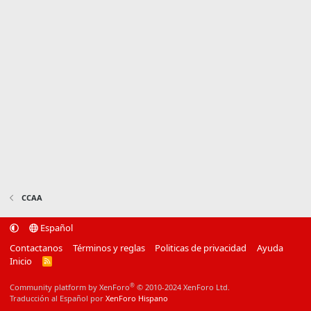
CCAA
Español
Contactanos
Términos y reglas
Politicas de privacidad
Ayuda
Inicio
R
S
S
®
Community platform by XenForo
© 2010-2024 XenForo Ltd.
Traducción al Español por
XenForo Hispano