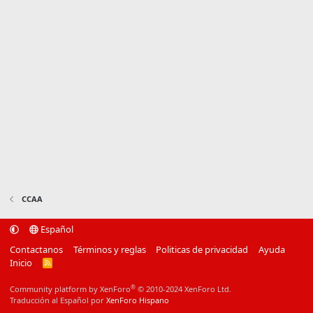
CCAA
Español
Contactanos
Términos y reglas
Politicas de privacidad
Ayuda
Inicio
R
S
S
®
Community platform by XenForo
© 2010-2024 XenForo Ltd.
Traducción al Español por
XenForo Hispano