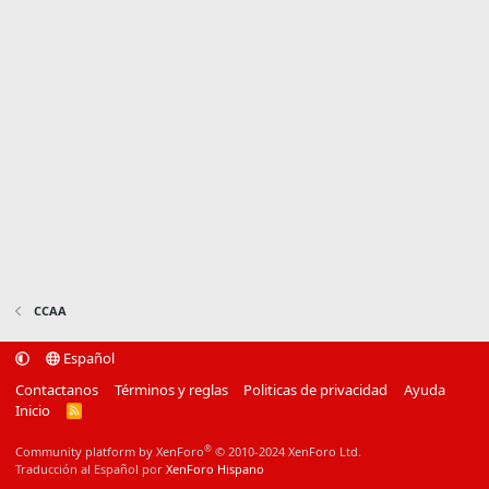
CCAA
Español
Contactanos
Términos y reglas
Politicas de privacidad
Ayuda
Inicio
R
S
S
®
Community platform by XenForo
© 2010-2024 XenForo Ltd.
Traducción al Español por
XenForo Hispano