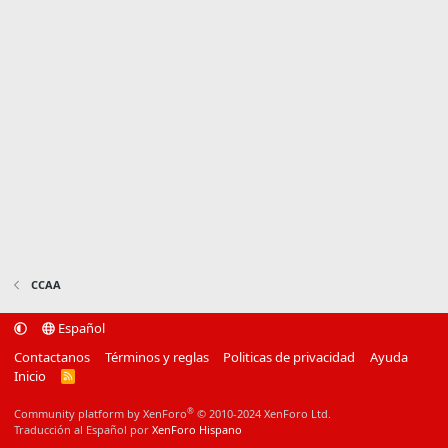
CCAA
Español
Contactanos
Términos y reglas
Politicas de privacidad
Ayuda
Inicio
R
S
S
®
Community platform by XenForo
© 2010-2024 XenForo Ltd.
Traducción al Español por
XenForo Hispano