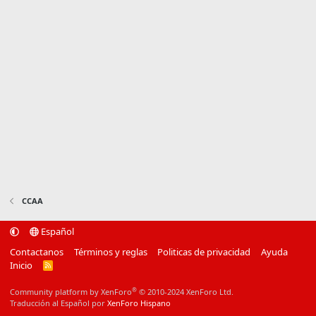
CCAA
Español
Contactanos
Términos y reglas
Politicas de privacidad
Ayuda
Inicio
R
S
S
®
Community platform by XenForo
© 2010-2024 XenForo Ltd.
Traducción al Español por
XenForo Hispano