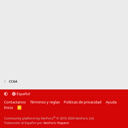
CCAA
Español
Contactanos
Términos y reglas
Politicas de privacidad
Ayuda
Inicio
R
S
S
®
Community platform by XenForo
© 2010-2024 XenForo Ltd.
Traducción al Español por
XenForo Hispano