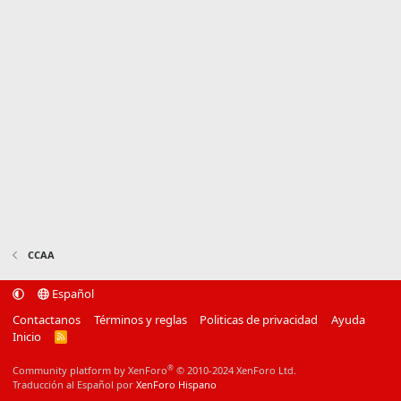
CCAA
Español
Contactanos
Términos y reglas
Politicas de privacidad
Ayuda
Inicio
R
S
S
®
Community platform by XenForo
© 2010-2024 XenForo Ltd.
Traducción al Español por
XenForo Hispano